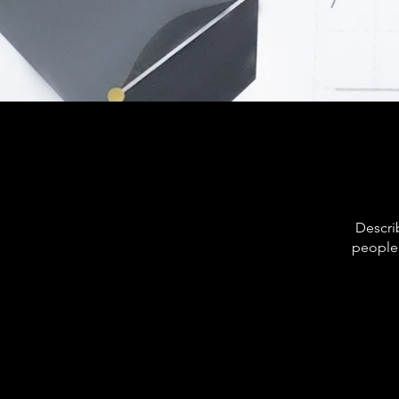
Descri
people 