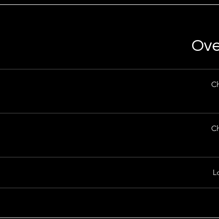
Ove
Ch
Ch
L